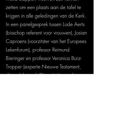
zetten om een plaats aan de tafel te
krijgen in alle geledingen van de Kerk.
In een panelgesprek tussen Lode Aerts
(bisschop referent voor vrouwen), Josian
Caproens (voorzitster van het Europees
Lekenforum), professor Reimund
Bieringer en professor Veronica Burz-
Tropper (experte Nieuwe Testament,
die ook het vak 'Diversiteit, gender en
religie' doceert aan de Leuvense
Faculteit Theologie en
Religiewetenschappen) werd verkend
welke rol omstaanders kunnen en
zouden moeten spelen in de verdere
participatie van vrouwen."