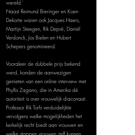
wereld.’
Naast Reimund Bieringer en Koen
Dekorte waren ook Jacques Haers,
Martijn Steegen, Rik Depré, Daniël
Verdonck, Jos Bielen en Hubert
Schepers genomineerd.
Vooraleer de dubbele prijs bekend
werd, konden de aanwezigen
genieten van een online interview met
Phyllis Zagano, die in Amerika dé
autoriteit is over vrouwelijk diaconaat.
Professor Rik Torfs verduidelijkte
vervolgens welke mogelijkheden het
kerkelijk recht biedt aan vrouwen en
welke stappen vrouwen zelf kunnen