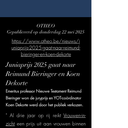
OTHEO
Gepubliceerd op donderdag 22
mei 2025
https://www.otheo.be/nieuws/j
uniaprijs-2025-gaat-naar-reimund-
bieringer-en-koen-dekorte
Juniaprijs 2025 gaat naar
Reimund Bieringer en Koen
Dekorte
Emeritus professor Nieuwe Testament Reimund
Bieringer won de juryprijs en YOT-coördinator
Koen Dekorte werd door het publiek verkozen.
" Al drie jaar op rij reikt
Vrouwen-in-
zicht
een prijs uit aan vrouwen binnen