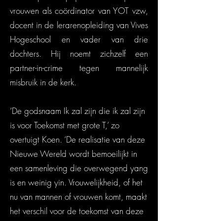
vrouwen als coördinator van YOT vzw,
docent in de lerarenopleiding van Vives
Hogeschool en vader van drie
dochters. Hij noemt zichzelf een
partner-in-crime tegen mannelijk
misbruik in de kerk.
‘De godsnaam Ik zal zijn die ik zal zijn
is voor Toekomst met grote T,’ zo
overtuigt Koen. ‘De realisatie van deze
Nieuwe Wereld wordt bemoeilijkt in
een samenleving die overwegend yang
is en weinig yin. Vrouwelijkheid, of het
nu van mannen of vrouwen komt, maakt
het verschil voor de toekomst van deze